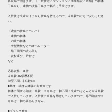
各現場で働きます。【一般住宅／マンション／商業施設／店舗】の解体
工事から、建物の改修工事まで幅広く手掛けます。
入社後は先輩がイチから仕事を教えるので、未経験の方もご安心くださ
い。
《鳶職の仕事について》
・建物の解体
・内装の解体
・大型機械などのオペレーター
・施工図面の読み取り
・資材運び、片付け
など
応募資格・条件
未経験OK学歴不問
学歴不問 / 未経験OK
■業種・職種未経験の方歓迎です
解体に関する知識・経験・スキルは一切不問！先輩のほとんどが未経験
で入社しています。入社後に研修を用意していますので、専門知識やス
キルは一切必要ありません。
■ブランク歓迎