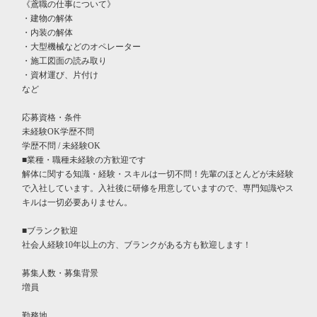
《鳶職の仕事について》
・建物の解体
・内装の解体
・大型機械などのオペレーター
・施工図面の読み取り
・資材運び、片付け
など
応募資格・条件
未経験OK学歴不問
学歴不問 / 未経験OK
■業種・職種未経験の方歓迎です
解体に関する知識・経験・スキルは一切不問！先輩のほとんどが未経験
で入社しています。入社後に研修を用意していますので、専門知識やス
キルは一切必要ありません。
■ブランク歓迎
社会人経験10年以上の方、ブランクがある方も歓迎します！
募集人数・募集背景
増員
勤務地