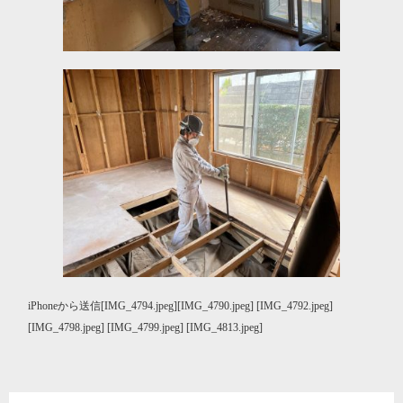
iPhoneから送信[IMG_4794.jpeg][IMG_4790.jpeg] [IMG_4792.jpeg]
[IMG_4798.jpeg] [IMG_4799.jpeg] [IMG_4813.jpeg]